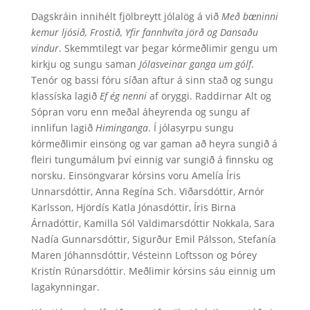
Dagskráin innihélt fjölbreytt jólalög á við
Með bæninni
kemur ljósið, Frostið, Yfir fannhvíta jörð og Dansaðu
vindur
. Skemmtilegt var þegar kórmeðlimir gengu um
kirkju og sungu saman
Jólasveinar ganga um gólf
.
Tenór og bassi fóru síðan aftur á sinn stað og sungu
klassíska lagið
Ef ég nenni
af öryggi. Raddirnar Alt og
Sópran voru enn meðal áheyrenda og sungu af
innlifun lagið
Himinganga
. Í jólasyrpu sungu
kórmeðlimir einsöng og var gaman að heyra sungið á
fleiri tungumálum því einnig var sungið á finnsku og
norsku. Einsöngvarar kórsins voru Amelía Íris
Unnarsdóttir, Anna Regína Sch. Viðarsdóttir, Arnór
Karlsson, Hjördís Katla Jónasdóttir, Íris Birna
Árnadóttir, Kamilla Sól Valdimarsdóttir Nokkala, Sara
Nadía Gunnarsdóttir, Sigurður Emil Pálsson, Stefanía
Maren Jóhannsdóttir, Vésteinn Loftsson og Þórey
Kristín Rúnarsdóttir. Meðlimir kórsins sáu einnig um
lagakynningar.