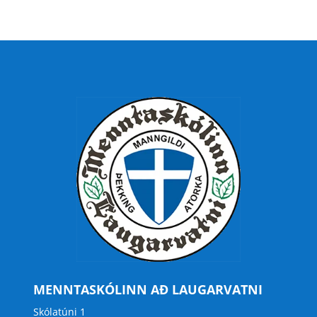
MENNTASKÓLINN AÐ LAUGARVATNI
Skólatúni 1