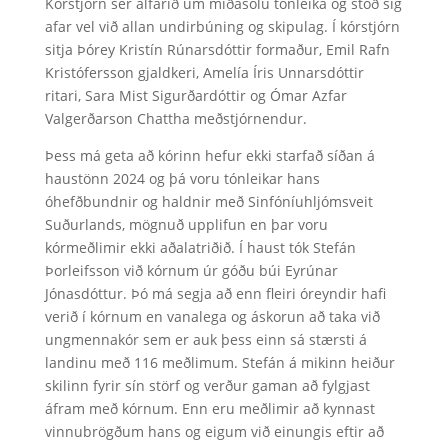
Kórstjórn sér alfarið um miðasölu tónleika og stóð sig
afar vel við allan undirbúning og skipulag. Í kórstjórn
sitja Þórey Kristín Rúnarsdóttir formaður, Emil Rafn
Kristófersson gjaldkeri, Amelía Íris Unnarsdóttir
ritari, Sara Mist Sigurðardóttir og Ómar Azfar
Valgerðarson Chattha meðstjórnendur.
Þess má geta að kórinn hefur ekki starfað síðan á
haustönn 2024 og þá voru tónleikar hans
óhefðbundnir og haldnir með Sinfóníuhljómsveit
Suðurlands, mögnuð upplifun en þar voru
kórmeðlimir ekki aðalatriðið. Í haust tók Stefán
Þorleifsson við kórnum úr góðu búi Eyrúnar
Jónasdóttur. Þó má segja að enn fleiri óreyndir hafi
verið í kórnum en vanalega og áskorun að taka við
ungmennakór sem er auk þess einn sá stærsti á
landinu með 116 meðlimum. Stefán á mikinn heiður
skilinn fyrir sín störf og verður gaman að fylgjast
áfram með kórnum. Enn eru meðlimir að kynnast
vinnubrögðum hans og eigum við einungis eftir að