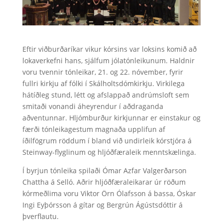
Eftir viðburðaríkar vikur kórsins var loksins komið að
lokaverkefni hans, sjálfum jólatónleikunum. Haldnir
voru tvennir tónleikar, 21. og 22. nóvember, fyrir
fullri kirkju af fólki í Skálholtsdómkirkju. Virkilega
hátíðleg stund, létt og afslappað andrúmsloft sem
smitaði vonandi áheyrendur í aðdraganda
aðventunnar. Hljómburður kirkjunnar er einstakur og
færði tónleikagestum magnaða upplifun af
íðilfögrum röddum í bland við undirleik kórstjóra á
Steinway-flyglinum og hljóðfæraleik menntskælinga.
Í byrjun tónleika spilaði Ómar Azfar Valgerðarson
Chattha á Selló. Aðrir hljóðfæraleikarar úr röðum
kórmeðlima voru Viktor Örn Ólafsson á bassa, Óskar
Ingi Eyþórsson á gítar og Bergrún Ágústsdóttir á
þverflautu.