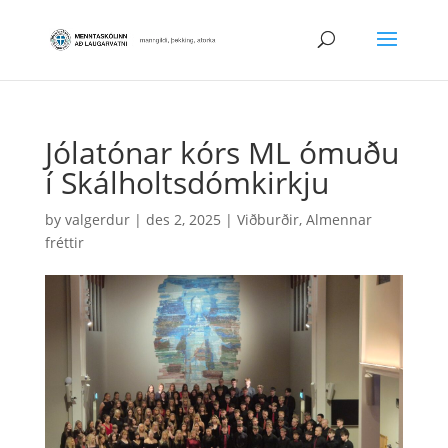
Jólatónar kórs ML ómuðu
í Skálholtsdómkirkju
by
valgerdur
|
des 2, 2025
|
Viðburðir
,
Almennar
fréttir