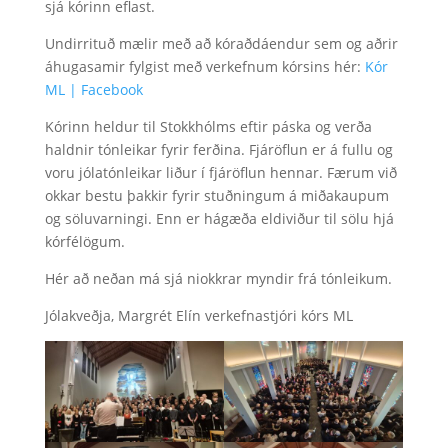
sjá kórinn eflast.
Undirrituð mælir með að kóraðdáendur sem og aðrir
áhugasamir fylgist með verkefnum kórsins hér:
Kór
ML | Facebook
Kórinn heldur til Stokkhólms eftir páska og verða
haldnir tónleikar fyrir ferðina. Fjáröflun er á fullu og
voru jólatónleikar liður í fjáröflun hennar. Færum við
okkar bestu þakkir fyrir stuðningum á miðakaupum
og söluvarningi. Enn er hágæða eldiviður til sölu hjá
kórfélögum.
Hér að neðan má sjá niokkrar myndir frá tónleikum.
Jólakveðja, Margrét Elín verkefnastjóri kórs ML