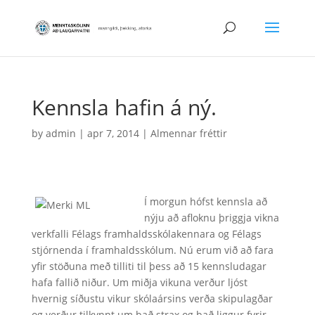
Kennsla hafin á ný.
by
admin
|
apr 7, 2014
|
Almennar fréttir
Í morgun hófst kennsla að
nýju að afloknu þriggja vikna
verkfalli Félags framhaldsskólakennara og Félags
stjórnenda í framhaldsskólum. Nú erum við að fara
yfir stöðuna með tilliti til þess að 15 kennsludagar
hafa fallið niður. Um miðja vikuna verður ljóst
hvernig síðustu vikur skólaársins verða skipulagðar
og verður tilkynnt um það strax og það liggur fyrir.