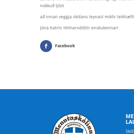
nokkuð ljóst
að innan veggja skólans leynast miklir leikhæfil
Jóna Katrín Hilmarsdóttir enskukennari
Facebook
ME
LA
Skól