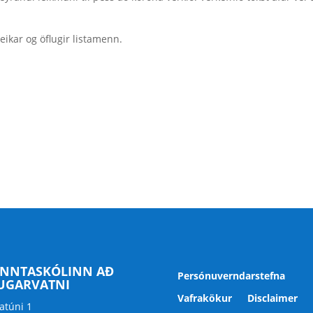
eikar og öflugir listamenn.
NNTASKÓLINN AÐ
Persónuverndarstefna
UGARVATNI
Vafrakökur
Disclaimer
atúni 1