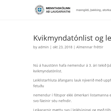
Kvikmyndatónlist og le
by
admin
|
okt 23, 2018
|
Almennar fréttir
Nú á haustönn hafa nemendur á 3. ári tekið þátt
kvikmyndatónlist.
Leiklistarhluta áfangans lauk nýverið með u
fetuðu
nemendur í fótspor ekki ómerkari listamanna e
svo fáeinir séu nefndir.
Leikararnir mættu svo í leikbúningi og með tilh