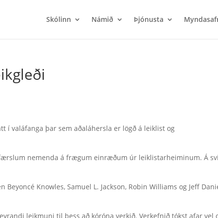
Skólinn
Námið
Þjónusta
Myndasaf
ikgleði
 í valáfanga þar sem aðaláhersla er lögð á leiklist og
ppfærslum nemenda á frægum einræðum úr leiklistarheiminum. Á sv
n Beyoncé Knowles, Samuel L. Jackson, Robin Williams og Jeff Danie
eyrandi leikmuni til þess að kóróna verkið. Verkefnið tókst afar vel 