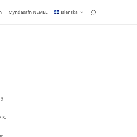
n
Myndasafn NEMEL
Íslenska
ið
ls,
og