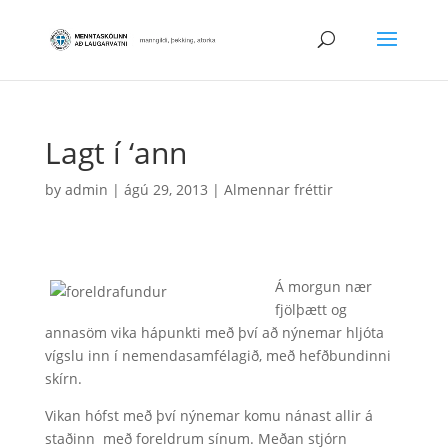
Lagt í ‘ann
by
admin
|
ágú 29, 2013
|
Almennar fréttir
Á morgun nær
fjölþætt og
annasöm vika hápunkti með því að nýnemar hljóta
vígslu inn í nemendasamfélagið, með hefðbundinni
skírn.
Vikan hófst með því nýnemar komu nánast allir á
staðinn með foreldrum sínum. Meðan stjórn