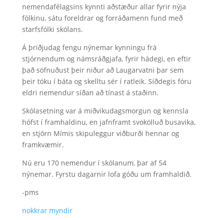
nemendafélagsins kynnti aðstæður allar fyrir nýja
fólkinu, sátu foreldrar og forráðamenn fund með
starfsfólki skólans.
Á þriðjudag fengu nýnemar kynningu frá
stjórnendum og námsráðgjafa, fyrir hádegi, en eftir
það söfnuðust þeir niður að Laugarvatni þar sem
þeir tóku í báta og skelltu sér í ratleik. Síðdegis fóru
eldri nemendur síðan að tínast á staðinn.
Skólasetning var á miðvikudagsmorgun og kennsla
hófst í framhaldinu, en jafnframt svokölluð busavika,
en stjórn Mímis skipuleggur viðburði hennar og
framkvæmir.
Nú eru 170 nemendur í skólanum, þar af 54
nýnemar. Fyrstu dagarnir lofa góðu um framhaldið.
-pms
nokkrar myndir