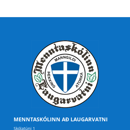
MENNTASKÓLINN AÐ LAUGARVATNI
Skólatúni 1