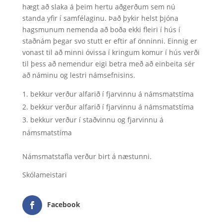
hægt að slaka á þeim hertu aðgerðum sem nú
standa yfir í samfélaginu. Það þykir helst þjóna
hagsmunum nemenda að boða ekki fleiri í hús í
staðnám þegar svo stutt er eftir af önninni. Einnig er
vonast til að minni óvissa í kringum komur í hús verði
til þess að nemendur eigi betra með að einbeita sér
að náminu og lestri námsefnisins.
bekkur verður alfarið í fjarvinnu á námsmatstíma
bekkur verður alfarið í fjarvinnu á námsmatstíma
bekkur verður í staðvinnu og fjarvinnu á
námsmatstíma
Námsmatstafla verður birt á næstunni.
Skólameistari
Facebook