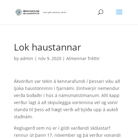
Lok haustannar
by
admin
|
nóv 9, 2020
|
Almennar fréttir
Ákvörðun var tekin á kennarafundi í þessari viku að
ljúka haustönninni í fjarnámi. Einhverjir nemendur
verða boðaðir í hús á námsmatstímanum. Allt kapp
verður lagt á að skipuleggja vorönnina vel og vonir
standa til þess að hægt verði að bjóða upp á aukið
staðnám.
Reglugerð sem nú er í gildi varðandi skólastarf
rennur út þann 17. nóvember og þá verður vonandi