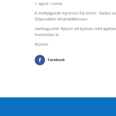
1. ágúst í sumar.
Á meðfylgjandi mynd eru frá vinstri : Baldur Ga
Óskarsdóttir efnafræðikennari.
Hamingjuóskir flytjum við Kjartani með ágæta
framundan er.
BG/pms
Facebook