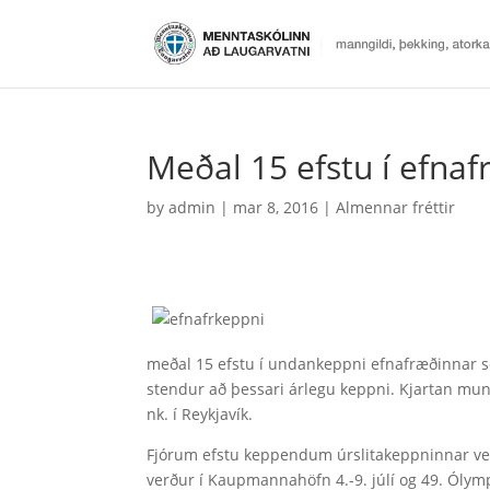
Meðal 15 efstu í efna
by
admin
|
mar 8, 2016
|
Almennar fréttir
meðal 15 efstu í undankeppni efnafræðinnar se
stendur að þessari árlegu keppni. Kjartan mun 
nk. í Reykjavík.
Fjórum efstu keppendum úrslitakeppninnar ver
verður í Kaupmannahöfn 4.-9. júlí og 49. Ólymp