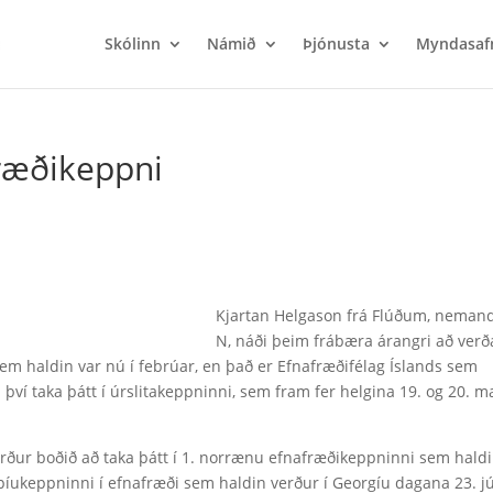
Skólinn
Námið
Þjónusta
Myndasaf
fræðikeppni
Kjartan Helgason frá Flúðum, nemandi
N, náði þeim frábæra árangri að verð
m haldin var nú í febrúar, en það er Efnafræðifélag Íslands sem
því taka þátt í úrslitakeppninni, sem fram fer helgina 19. og 20. m
ður boðið að taka þátt í 1. norrænu efnafræðikeppninni sem hald
íukeppninni í efnafræði sem haldin verður í Georgíu dagana 23. jú