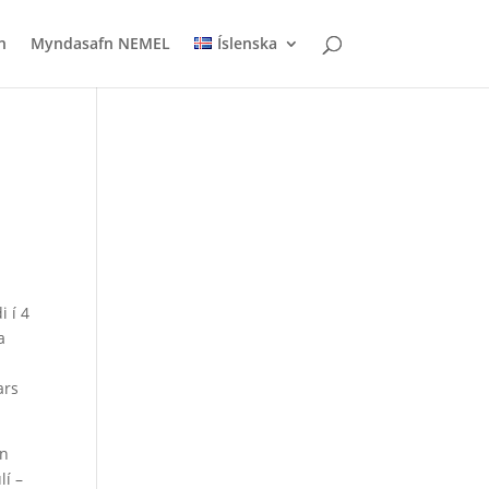
n
Myndasafn NEMEL
Íslenska
 í 4
a
ars
in
lí –