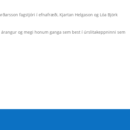
rðarsson fagstjóri í efnafræði, Kjartan Helgason og Lóa Björk
n árangur og megi honum ganga sem best í úrslitakeppninni sem