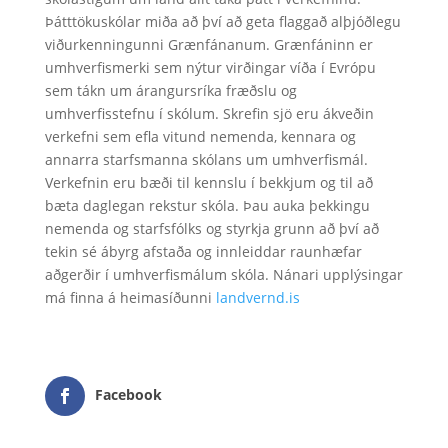
Þátttökuskólar miða að því að geta flaggað alþjóðlegu
viðurkenningunni Grænfánanum. Grænfáninn er
umhverfismerki sem nýtur virðingar víða í Evrópu
sem tákn um árangursríka fræðslu og
umhverfisstefnu í skólum. Skrefin sjö eru ákveðin
verkefni sem efla vitund nemenda, kennara og
annarra starfsmanna skólans um umhverfismál.
Verkefnin eru bæði til kennslu í bekkjum og til að
bæta daglegan rekstur skóla. Þau auka þekkingu
nemenda og starfsfólks og styrkja grunn að því að
tekin sé ábyrg afstaða og innleiddar raunhæfar
aðgerðir í umhverfismálum skóla. Nánari upplýsingar
má finna á heimasíðunni
landvernd.is
Facebook