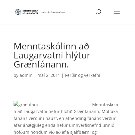
Menntaskólinn að
Laugarvatni hlýtur
Grænfánann.
by
admin
|
maí 2, 2011
|
Ferðir og verkefni
Menntaskólin
n að Laugarvatni hefur hlotið Grænfánann. Móttaka
fánans verður í haust, en afhending fánans verður
afar ánægjuleg enda hefur umhverfisnefnd unnið
höfðum höndum við að efla sjálfbærni og