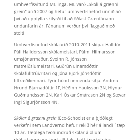
umhverfisvitund ML-inga. ML varð „Skóli á grænni
grein“ árið 2007 og hefur umhverfisnefnd unnið að
því að uppfylla skilyrði til að öðlast Grænfánann
undanfarin ár. Fánanum verður því flaggað með
stolti.
Umhverfisnefnd skólaárið 2010-2011 skipa: Halldór
Páll Halldórsson skólameistari, Pálmi Hilmarsson
umsjónarmaður, Sveinn R. Jónsson
matreiðslumeistari, Guðrún Einarsdóttir
skólafulltrúi/ritari og Jóna Björk Jónsdóttir
líffræðikennari. Fyrir hönd nemenda sitja: Andrea
Hrund Bjarnadóttir 1F, Héðinn Hauksson 3N, Hlynur
Guðmundsson 2N, Karl Óskar Smárason 2N og Sævar
Ingi Sigurjónsson 4N.
Skólar á grænni grein
(Eco-Schools) er alþjóðlegt
verkefni sem Landvernd hefur rekið hér á landi í tæp
10 ár. Tæplega tvöhundruð skólar á öllum
skólastigum um land allt taka þátt í verkefninu.