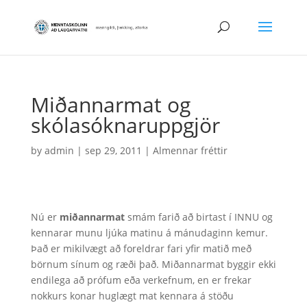
Miðannarmat og
skólasóknaruppgjör
by
admin
|
sep 29, 2011
|
Almennar fréttir
Nú er
miðannarmat
smám farið að birtast í INNU og
kennarar munu ljúka matinu á mánudaginn kemur.
Það er mikilvægt að foreldrar fari yfir matið með
börnum sínum og ræði það. Miðannarmat byggir ekki
endilega að prófum eða verkefnum, en er frekar
nokkurs konar huglægt mat kennara á stöðu