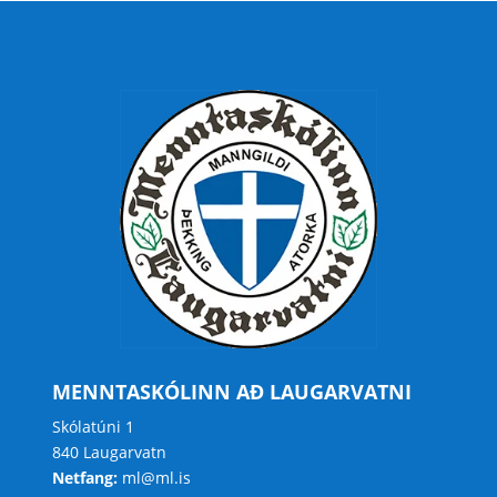
MENNTASKÓLINN AÐ LAUGARVATNI
Skólatúni 1
840 Laugarvatn
Netfang:
ml@ml.is