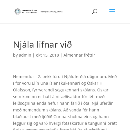
Njála lifnar við
by
admin
|
okt 15, 2018
|
Almennar fréttir
Nemendur í 2. bekk fóru í Njáluferð á dögunum. Með
í för voru Elín Una íslenskukennari og Óskar H.
Ólafsson, fyrrverandi sögukennari skólans. Óskar
sem kominn er hátt á níræðisaldur fór létt með
leiðsögnina enda hefur hann farið í ótal Njáluferðir
með nemendum skólans. Að vanda fór hann
blaðlaust með ljóðið Gunnarshólma eins og hann
leggur sig og varð hvergi fótaskortur á tungunni þrátt
fyrir slæman vegarkafla fram hjá Rauðuskriðum!