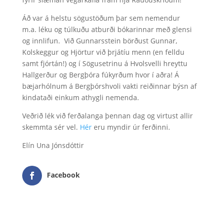
Áð var á helstu sögustöðum þar sem nemendur
m.a. léku og túlkuðu atburði bókarinnar með glensi
og innlifun. Við Gunnarsstein börðust Gunnar,
Kolskeggur og Hjörtur við þrjátíu menn (en felldu
samt fjórtán!) og í Sögusetrinu á Hvolsvelli hreyttu
Hallgerður og Bergþóra fúkyrðum hvor í aðra! Á
bæjarhólnum á Bergþórshvoli vakti reiðinnar býsn af
kindataði einkum athygli nemenda.
Veðrið lék við ferðalanga þennan dag og virtust allir
skemmta sér vel.
Hér
eru myndir úr ferðinni.
Elín Una Jónsdóttir
Facebook