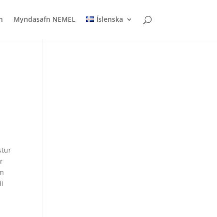
n
Myndasafn NEMEL
Íslenska
stur
r
um
di