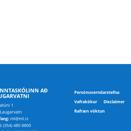
NNTASKÓLINN AÐ
Persónuverndarstefna
UGARVATNI
Vafrakökur
Disclaimer
atúni 1
Rafræn vöktun
 Laugarvatn
fang:
ml@ml.is
:
(354) 480 8800