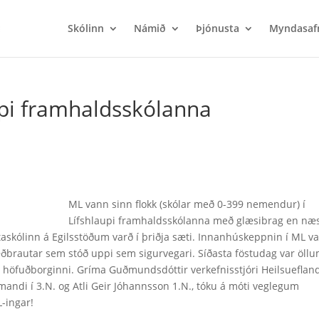
Skólinn
Námið
Þjónusta
Myndasaf
upi framhaldsskólanna
ML vann sinn flokk (skólar með 0-399 nemendur) í
Lífshlaupi framhaldsskólanna með glæsibrag en næ
askólinn á Egilsstöðum varð í þriðja sæti. Innanhúskeppnin í ML va
ðbrautar sem stóð uppi sem sigurvegari. Síðasta föstudag var öll
 höfuðborginni. Gríma Guðmundsdóttir verkefnisstjóri Heilsueflan
andi í 3.N. og Atli Geir Jóhannsson 1.N., tóku á móti veglegum
-ingar!