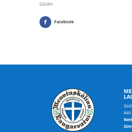
GG/ÁH
Facebook
ME
LA
Skól
840
Net
Sími