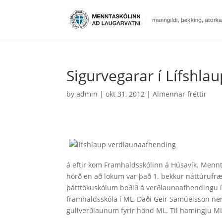
Sigurvegarar í Lífshla
by
admin
|
okt 31, 2012
|
Almennar fréttir
á eftir kom Framhaldsskólinn á Húsavík. Mennt
hörð en að lokum var það 1. bekkur náttúrufræ
þátttökuskólum boðið á verðlaunaafhendingu í
framhaldsskóla í ML, Daði Geir Samúelsson nem
gullverðlaunum fyrir hönd ML. Til hamingju ML