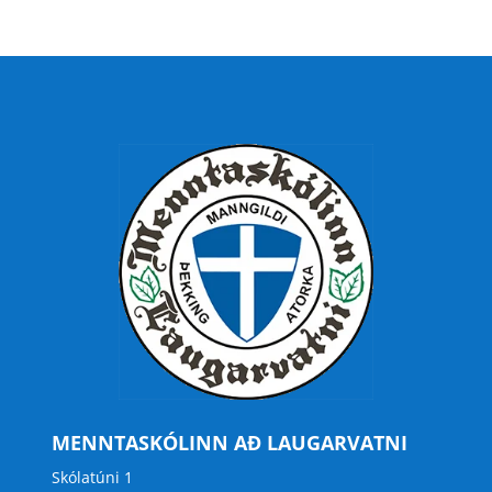
MENNTASKÓLINN AÐ LAUGARVATNI
Skólatúni 1