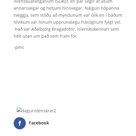
íslenskuáfanganum ÍSL403, en þar segir af ásum
annarsvegar og hetjum hinsvegar. Nálgun hópanna
tveggja, sem stóðu að myndunum var ólík en í báðum
tilvikum var hinum upprunalegu frásögnum fylgt vel.
Það var Aðalbjörg Bragadóttir, íslenskukennari sem
hélt utan um það sem fram fór.
-pms
Facebook