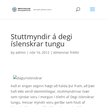
Stuttmyndir á degi
íslenskrar tungu
by
admin
|
nóv 16, 2012
|
Almennar fréttir
Það er engan veginn hægt að halda því fram, að þær
hafi ekki verið skemmtilegar, stuttmyndirnar tvær
sem sýndar voru í morgun í tilefni af Degi íslenskrar
tungu. Þessar myndir voru gerðar sem hluti af