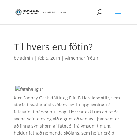
Til hvers eru fötin?
by
admin
|
feb 5, 2014
|
Almennar fréttir
Þær Fanney Gestsdóttir og Elín B Haraldsdóttir, sem
starfa í þvottahúsi skólans, settu upp sýningu á
fatasafni í hádeginu í dag. Hér var ekki um að ræða
svona safn eins og við eigum að venjast, þar sem er
að finna sýnishorn af fatnaði frá ýmsum tímum,
heldur fatnað nemenda skólans, sem hefur orðið