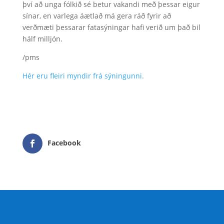
því að unga fólkið sé betur vakandi með þessar eigur
sínar, en varlega áætlað má gera ráð fyrir að
verðmæti þessarar fatasýningar hafi verið um það bil
hálf milljón.
/pms
Hér eru fleiri myndir frá sýningunni.
Facebook