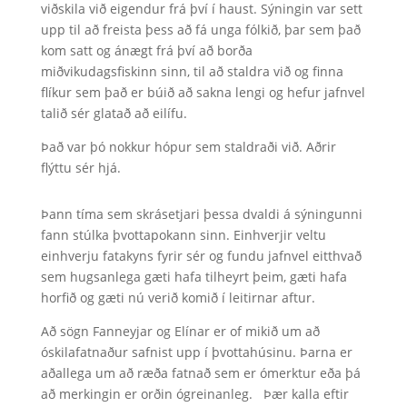
viðskila við eigendur frá því í haust. Sýningin var sett
upp til að freista þess að fá unga fólkið, þar sem það
kom satt og ánægt frá því að borða
miðvikudagsfiskinn sinn, til að staldra við og finna
flíkur sem það er búið að sakna lengi og hefur jafnvel
talið sér glatað að eilífu.
Það var þó nokkur hópur sem staldraði við. Aðrir
flýttu sér hjá.
Þann tíma sem skrásetjari þessa dvaldi á sýningunni
fann stúlka þvottapokann sinn. Einhverjir veltu
einhverju fatakyns fyrir sér og fundu jafnvel eitthvað
sem hugsanlega gæti hafa tilheyrt þeim, gæti hafa
horfið og gæti nú verið komið í leitirnar aftur.
Að sögn Fanneyjar og Elínar er of mikið um að
óskilafatnaður safnist upp í þvottahúsinu. Þarna er
aðallega um að ræða fatnað sem er ómerktur eða þá
að merkingin er orðin ógreinanleg. Þær kalla eftir