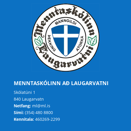
MENNTASKÓLINN AÐ LAUGARVATNI
Skólatúni 1
840 Laugarvatn
Netfang:
ml@ml.is
Sími:
(354) 480 8800
Kennitala:
460269-2299