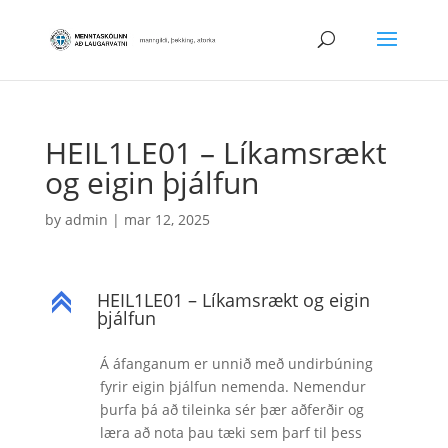
HEIL1LE01 – Líkamsrækt
og eigin þjálfun
by
admin
|
mar 12, 2025
HEIL1LE01 – Líkamsrækt og eigin
C
þjálfun
Á áfanganum er unnið með undirbúning
fyrir eigin þjálfun nemenda. Nemendur
þurfa þá að tileinka sér þær aðferðir og
læra að nota þau tæki sem þarf til þess