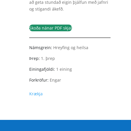
að geta stundað eigin þjálfun með jafnri
og stígandi ákefð.
Skoða nánar PDF skjal
Námsgrein:
Hreyfing og heilsa
Þrep:
1. þrep
Einingafjöldi:
1 eining
Forkröfur:
Engar
Krækja