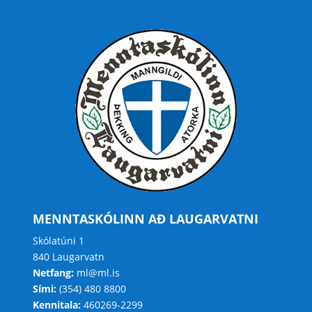
MENNTASKÓLINN AÐ LAUGARVATNI
Skólatúni 1
840 Laugarvatn
Netfang:
ml@ml.is
Sími:
(354) 480 8800
Kennitala:
460269-2299