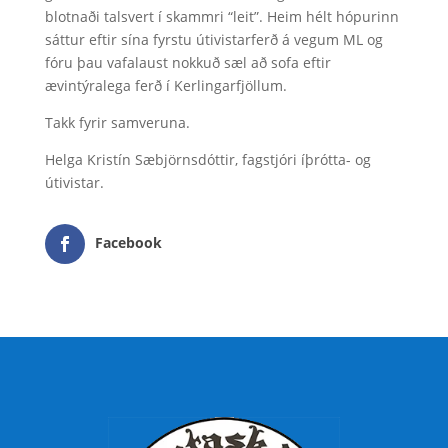
blotnaði talsvert í skammri “leit”. Heim hélt hópurinn
sáttur eftir sína fyrstu útivistarferð á vegum ML og
fóru þau vafalaust nokkuð sæl að sofa eftir
ævintýralega ferð í Kerlingarfjöllum.
Takk fyrir samveruna.
Helga Kristín Sæbjörnsdóttir, fagstjóri íþrótta- og
útivistar.
Facebook