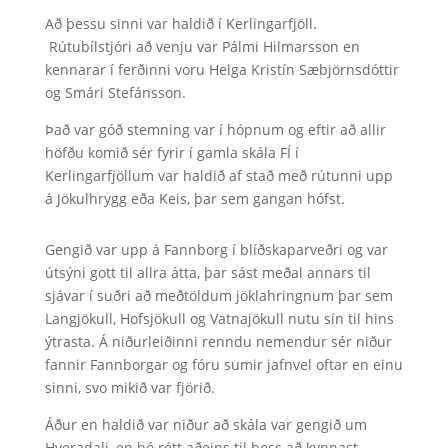
Að þessu sinni var haldið í Kerlingarfjöll.
Rútubílstjóri að venju var Pálmi Hilmarsson en
kennarar í ferðinni voru Helga Kristín Sæbjörnsdóttir
og Smári Stefánsson.
Það var góð stemning var í hópnum og eftir að allir
höfðu komið sér fyrir í gamla skála FÍ í
Kerlingarfjöllum var haldið af stað með rútunni upp
á Jökulhrygg eða Keis, þar sem gangan hófst.
Gengið var upp á Fannborg í blíðskaparveðri og var
útsýni gott til allra átta, þar sást meðal annars til
sjávar í suðri að meðtöldum jöklahringnum þar sem
Langjökull, Hofsjökull og Vatnajökull nutu sín til hins
ýtrasta. Á niðurleiðinni renndu nemendur sér niður
fannir Fannborgar og fóru sumir jafnvel oftar en einu
sinni, svo mikið var fjörið.
Áður en haldið var niður að skála var gengið um
Hveradali, en þó rétt aðeins til þess að kynnast