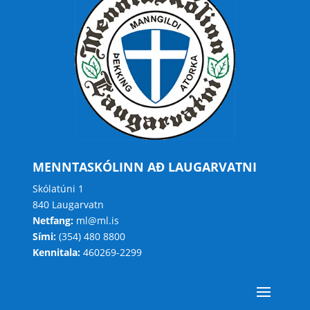
MENNTASKÓLINN AÐ LAUGARVATNI
Skólatúni 1
840 Laugarvatn
Netfang:
ml@ml.is
Sími:
(354) 480 8800
Kennitala:
460269-2299