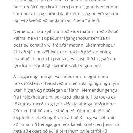
þessum ótrúlega krafti sem þarna liggur. Nemendur
voru þreyttir og sumir blautir eftir slaginn við snjóinn
og því ákveðið að halda áfram “heim” á leið.
Nemendur sáu sjálfir um að elda matinn með aðstoð
Pálma. Þá var skipaður frágangshópur sem sá til
þess að gengið yrði frá eftir matinn. Skemmtihópur
átti að sjá um kvöldvöku en nokkuð góð stemning
myndaðist innan hópsins og var því lítið hugsað um
fyrirfram skipulagt skemmtikvöld vegna þess.
Á laugardagsmorgni var hópurinn rólegur enda
nokkuð íslenskt haustveður með roki og rigningu fyrir
utan hlýjan og notalegan skálann. Nemendur gengu
frá í rólegheitunum, pökkuðu öllu sínu í bakpoka og
töskur og nærðu sig fyrir síðasta áfanga ferðarinnar
áður en haldið var af stað með rútunni áleiðis að
Skipholtskrók. Gengið var í átt að Kili og var ætlunin
að finna hið heilaga gral eða kaleik Krists, en þess má
geta að ekkert bólaði á bikarnum og leitarfólkið