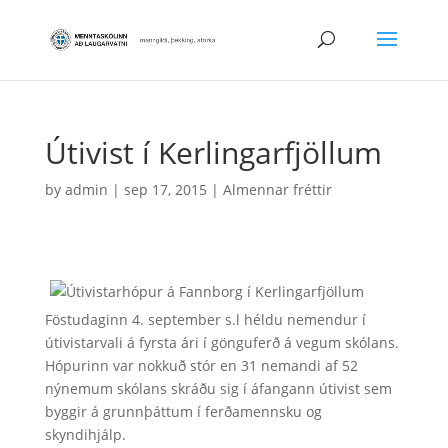
Útivist í Kerlingarfjöllum
by
admin
|
sep 17, 2015
|
Almennar fréttir
Föstudaginn 4. september s.l héldu nemendur í
útivistarvali á fyrsta ári í gönguferð á vegum skólans.
Hópurinn var nokkuð stór en 31 nemandi af 52
nýnemum skólans skráðu sig í áfangann útivist sem
byggir á grunnþáttum í ferðamennsku og
skyndihjálp.