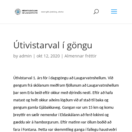
Útivistarval í göngu
by
admin
|
okt 12, 2020
|
Almennar fréttir
Útivistarval 1. árs fór í dagsgöngu að Laugarvatnshellum. Við
gengum frá skólanum meðfram fjöllunum að Laugarvatnshellum
þar sem Erla beið eftir okkur með dýrindis nesti. Eftir að hafa
matast og hvílt okkur aðeins lögðum við af stað til baka og
gengum gamla Gjábakkaveg. Gangan var um 15 km og komu
þreyttir en sælir nemendur í Eldaskálann að ferð lokinni og
gæddu sér á hamborgurum. Eftir matinn var öllum boðið að
fara í Fontana. Þetta var skemmtileg ganga í fallegu haustveðri