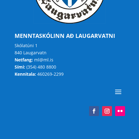
MENNTASKÓLINN AÐ LAUGARVATNI
Skólatúni 1
840 Laugarvatn
Netfang:
ml@ml.is
Sími:
(354) 480 8800
Kennitala:
460269-2299