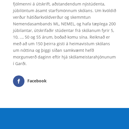
fjölmenni á útskrift, aðstandendum nýstúdenta,
júbilöntum ásamt starfsmönnum skólans. Um kvöldið
verður hátíðarkvöldverður og skemmtun
Nemendasambands ML, NEMEL, og hafa tæplega 200
júbilantar, útskrifaðir stúdentar frá skólanum fyrir 5,
10, …, 50 og 55 árum, boðað komu sína. Reiknað er
með að um 150 þeirra gisti á heimavistum skólans
um nóttina og þiggi síðan samkvæmt hefð
morgunverð daginn eftir hjá skólameistarahjónunum
í Garði.
Facebook