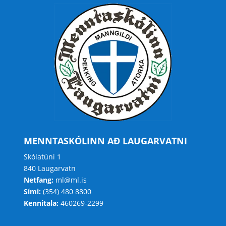
MENNTASKÓLINN AÐ LAUGARVATNI
Skólatúni 1
840 Laugarvatn
Netfang:
ml@ml.is
Sími:
(354) 480 8800
Kennitala:
460269-2299