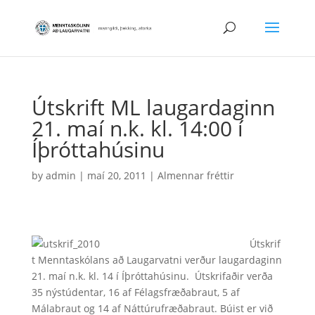
Útskrift ML laugardaginn
21. maí n.k. kl. 14:00 í
Íþróttahúsinu
by
admin
|
maí 20, 2011
|
Almennar fréttir
Útskrif
t Menntaskólans að Laugarvatni verður laugardaginn
21. maí n.k. kl. 14 í Íþróttahúsinu. Útskrifaðir verða
35 nýstúdentar, 16 af Félagsfræðabraut, 5 af
Málabraut og 14 af Náttúrufræðabraut. Búist er við