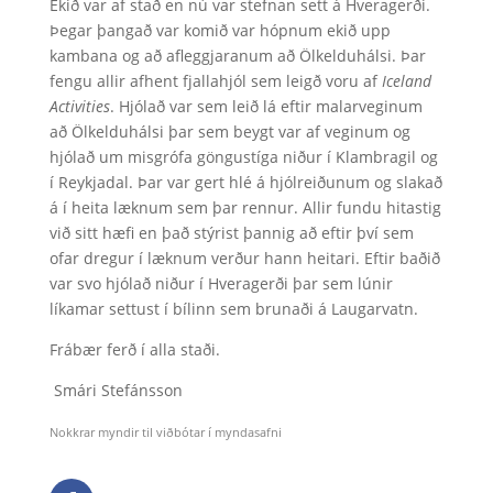
Ekið var af stað en nú var stefnan sett á Hveragerði.
Þegar þangað var komið var hópnum ekið upp
kambana og að afleggjaranum að Ölkelduhálsi. Þar
fengu allir afhent fjallahjól sem leigð voru af
Iceland
Activities
. Hjólað var sem leið lá eftir malarveginum
að Ölkelduhálsi þar sem beygt var af veginum og
hjólað um misgrófa göngustíga niður í Klambragil og
í Reykjadal. Þar var gert hlé á hjólreiðunum og slakað
á í heita læknum sem þar rennur. Allir fundu hitastig
við sitt hæfi en það stýrist þannig að eftir því sem
ofar dregur í læknum verður hann heitari. Eftir baðið
var svo hjólað niður í Hveragerði þar sem lúnir
líkamar settust í bílinn sem brunaði á Laugarvatn.
Frábær ferð í alla staði.
Smári Stefánsson
Nokkrar myndir til viðbótar í myndasafni