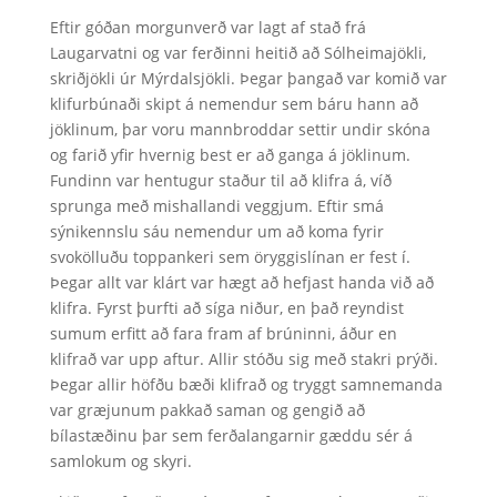
Eftir góðan morgunverð var lagt af stað frá
Laugarvatni og var ferðinni heitið að Sólheimajökli,
skriðjökli úr Mýrdalsjökli. Þegar þangað var komið var
klifurbúnaði skipt á nemendur sem báru hann að
jöklinum, þar voru mannbroddar settir undir skóna
og farið yfir hvernig best er að ganga á jöklinum.
Fundinn var hentugur staður til að klifra á, víð
sprunga með mishallandi veggjum. Eftir smá
sýnikennslu sáu nemendur um að koma fyrir
svokölluðu toppankeri sem öryggislínan er fest í.
Þegar allt var klárt var hægt að hefjast handa við að
klifra. Fyrst þurfti að síga niður, en það reyndist
sumum erfitt að fara fram af brúninni, áður en
klifrað var upp aftur. Allir stóðu sig með stakri prýði.
Þegar allir höfðu bæði klifrað og tryggt samnemanda
var græjunum pakkað saman og gengið að
bílastæðinu þar sem ferðalangarnir gæddu sér á
samlokum og skyri.