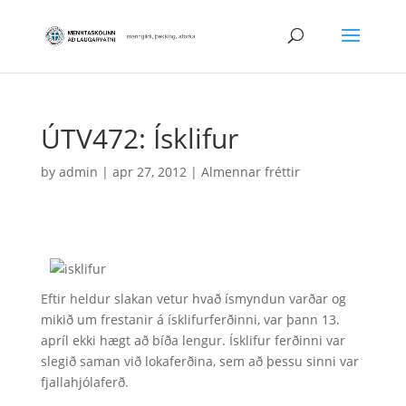
ÚTV472: Ísklifur
by
admin
|
apr 27, 2012
|
Almennar fréttir
Eftir heldur slakan vetur hvað ísmyndun varðar og
mikið um frestanir á ísklifurferðinni, var þann 13.
apríl ekki hægt að bíða lengur. Ísklifur ferðinni var
slegið saman við lokaferðina, sem að þessu sinni var
fjallahjólaferð.