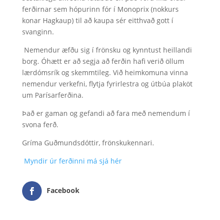
ferðirnar sem hópurinn fór í Monoprix (nokkurs
konar Hagkaup) til að kaupa sér eitthvað gott í
svanginn.
Nemendur æfðu sig í frönsku og kynntust heillandi
borg. Óhætt er að segja að ferðin hafi verið öllum
lærdómsrík og skemmtileg. Við heimkomuna vinna
nemendur verkefni, flytja fyrirlestra og útbúa plaköt
um Parísarferðina.
Það er gaman og gefandi að fara með nemendum í
svona ferð.
Gríma Guðmundsdóttir, frönskukennari.
Myndir úr ferðinni má sjá hér
Facebook