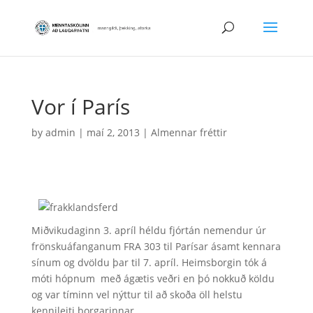
Vor í París
by
admin
|
maí 2, 2013
|
Almennar fréttir
Miðvikudaginn 3. apríl héldu fjórtán nemendur úr
frönskuáfanganum FRA 303 til Parísar ásamt kennara
sínum og dvöldu þar til 7. apríl. Heimsborgin tók á
móti hópnum með ágætis veðri en þó nokkuð köldu
og var tíminn vel nýttur til að skoða öll helstu
kennileiti borgarinnar.