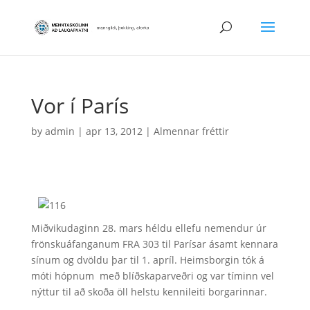
Vor í París
by
admin
|
apr 13, 2012
|
Almennar fréttir
Miðvikudaginn 28. mars héldu ellefu nemendur úr
frönskuáfanganum FRA 303 til Parísar ásamt kennara
sínum og dvöldu þar til 1. apríl. Heimsborgin tók á
móti hópnum með blíðskaparveðri og var tíminn vel
nýttur til að skoða öll helstu kennileiti borgarinnar.