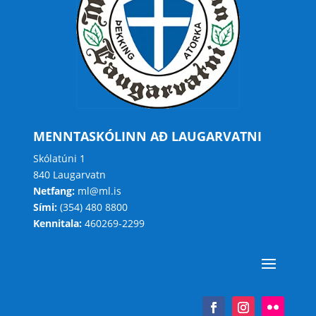
MENNTASKÓLINN AÐ LAUGARVATNI
Skólatúni 1
840 Laugarvatn
Netfang:
ml@ml.is
Sími:
(354) 480 8800
Kennitala:
460269-2299