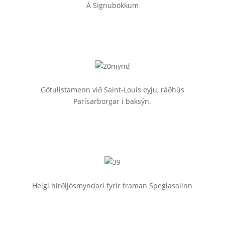
Á Signubökkum
Götulistamenn við Saint-Louis eyju, ráðhús
Parísarborgar í baksýn.
Helgi hirðljósmyndari fyrir framan Speglasalinn