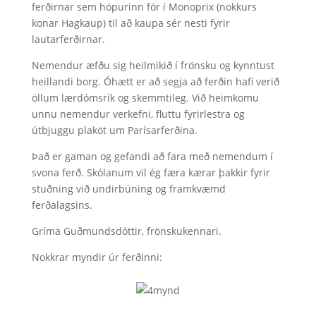
ferðirnar sem hópurinn fór í Monoprix (nokkurs
konar Hagkaup) til að kaupa sér nesti fyrir
lautarferðirnar.
Nemendur æfðu sig heilmikið í frönsku og kynntust
heillandi borg. Óhætt er að segja að ferðin hafi verið
öllum lærdómsrík og skemmtileg. Við heimkomu
unnu nemendur verkefni, fluttu fyrirlestra og
útbjuggu plaköt um Parísarferðina.
Það er gaman og gefandi að fara með nemendum í
svona ferð. Skólanum vil ég færa kærar þakkir fyrir
stuðning við undirbúning og framkvæmd
ferðalagsins.
Gríma Guðmundsdóttir, frönskukennari.
Nokkrar myndir úr ferðinni: