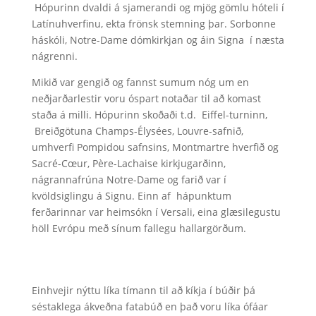
Hópurinn dvaldi á sjamerandi og mjög gömlu hóteli í
Latínuhverfinu, ekta frönsk stemning þar. Sorbonne
háskóli, Notre-Dame dómkirkjan og áin Signa í næsta
nágrenni.
Mikið var gengið og fannst sumum nóg um en
neðjarðarlestir voru óspart notaðar til að komast
staða á milli. Hópurinn skoðaði t.d. Eiffel-turninn,
Breiðgötuna Champs-Élysées, Louvre-safnið,
umhverfi Pompidou safnsins, Montmartre hverfið og
Sacré-Cœur, Père-Lachaise kirkjugarðinn,
nágrannafrúna Notre-Dame og farið var í
kvöldsiglingu á Signu. Einn af hápunktum
ferðarinnar var heimsókn í Versali, eina glæsilegustu
höll Evrópu með sínum fallegu hallargörðum.
Einhvejir nýttu líka tímann til að kíkja í búðir þá
séstaklega ákveðna fatabúð en það voru líka ófáar