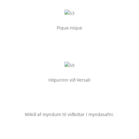
Pique-nique
Hópurinn við Versali
Mikið af myndum til viðbótar í myndasafni.