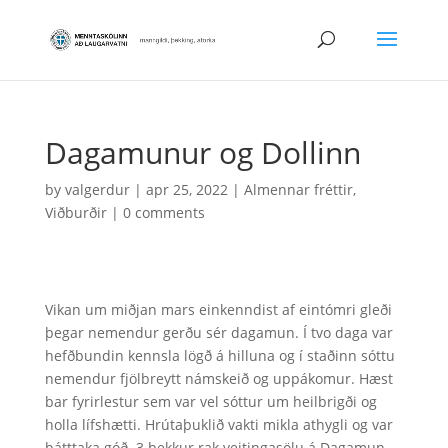
Dagamunur og Dollinn
by
valgerdur
|
apr 25, 2022
|
Almennar fréttir
,
Viðburðir
|
0 comments
Vikan um miðjan mars einkenndist af eintómri gleði
þegar nemendur gerðu sér dagamun. Í tvo daga var
hefðbundin kennsla lögð á hilluna og í staðinn sóttu
nemendur fjölbreytt námskeið og uppákomur. Hæst
bar fyrirlestur sem var vel sóttur um heilbrigði og
holla lífshætti. Hrútaþuklið vakti mikla athygli og var
þátttaka góð. 3.bekkur rak veitingasölu á Dagamun