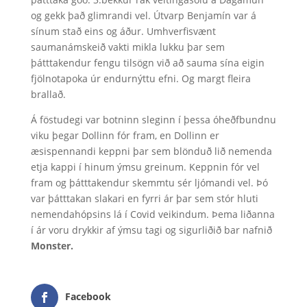
og gekk það glimrandi vel. Útvarp Benjamín var á
sínum stað eins og áður. Umhverfisvænt
saumanámskeið vakti mikla lukku þar sem
þátttakendur fengu tilsögn við að sauma sína eigin
fjölnotapoka úr endurnýttu efni. Og margt fleira
brallað.
Á föstudegi var botninn sleginn í þessa óheðfbundnu
viku þegar Dollinn fór fram, en Dollinn er
æsispennandi keppni þar sem blönduð lið nemenda
etja kappi í hinum ýmsu greinum. Keppnin fór vel
fram og þátttakendur skemmtu sér ljómandi vel. Þó
var þátttakan slakari en fyrri ár þar sem stór hluti
nemendahópsins lá í Covid veikindum. Þema liðanna
í ár voru drykkir af ýmsu tagi og sigurliðið bar nafnið
Monster.
Facebook