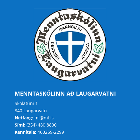
MENNTASKÓLINN AÐ LAUGARVATNI
Skólatúni 1
840 Laugarvatn
Netfang:
ml@ml.is
Sími:
(354) 480 8800
Kennitala:
460269-2299