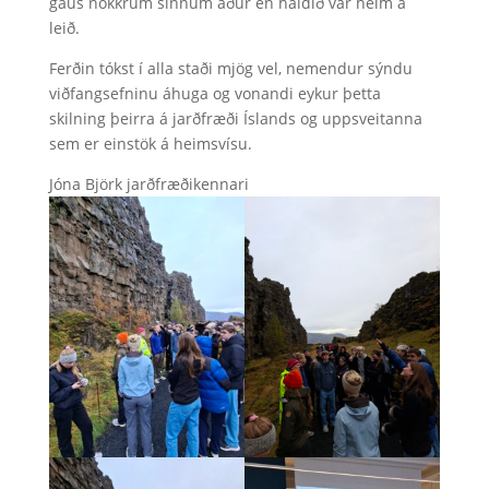
gaus nokkrum sinnum áður en haldið var heim á
leið.
Ferðin tókst í alla staði mjög vel, nemendur sýndu
viðfangsefninu áhuga og vonandi eykur þetta
skilning þeirra á jarðfræði Íslands og uppsveitanna
sem er einstök á heimsvísu.
Jóna Björk jarðfræðikennari