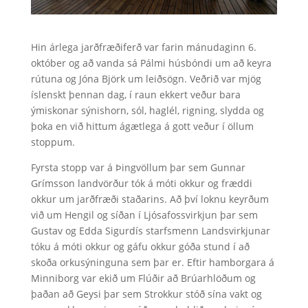
Hin árlega jarðfræðiferð var farin mánudaginn 6.
október og að vanda sá Pálmi húsbóndi um að keyra
rútuna og Jóna Björk um leiðsögn. Veðrið var mjög
íslenskt þennan dag, í raun ekkert veður bara
ýmiskonar sýnishorn, sól, haglél, rigning, slydda og
þoka en við hittum ágætlega á gott veður í öllum
stoppum.
Fyrsta stopp var á Þingvöllum þar sem Gunnar
Grímsson landvörður tók á móti okkur og fræddi
okkur um jarðfræði staðarins. Að því loknu keyrðum
við um Hengil og síðan í Ljósafossvirkjun þar sem
Gustav og Edda Sigurdís starfsmenn Landsvirkjunar
tóku á móti okkur og gáfu okkur góða stund í að
skoða orkusýninguna sem þar er. Eftir hamborgara á
Minniborg var ekið um Flúðir að Brúarhlöðum og
þaðan að Geysi þar sem Strokkur stóð sína vakt og