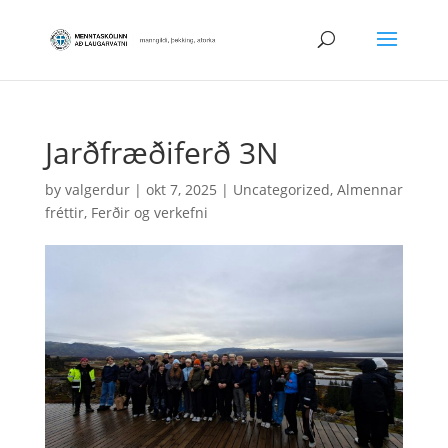
Jarðfræðiferð 3N
by
valgerdur
|
okt 7, 2025
|
Uncategorized
,
Almennar
fréttir
,
Ferðir og verkefni