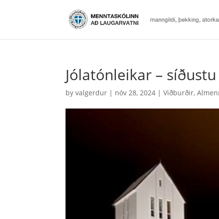
Jólatónleikar – síðustu
by
valgerdur
|
nóv 28, 2024
|
Viðburðir
,
Almenn