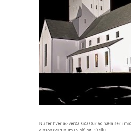
Nú fer hver að verða síðastur að næla sér í mi
einsöngvurunum Eyjólfi og Dísellu.