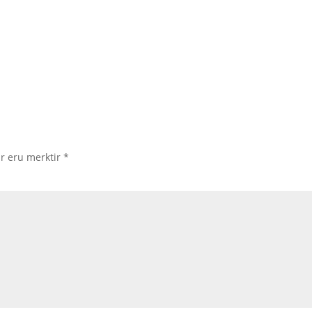
ir eru merktir
*