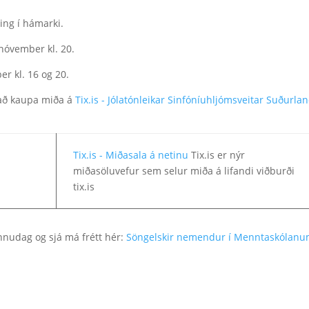
ting í hámarki.
 nóvember kl. 20.
r kl. 16 og 20.
 að kaupa miða á
Tix.is - Jólatónleikar Sinfóníuhljómsveitar Suðurlan
Tix.is - Miðasala á netinu
Tix.is er nýr
miðasöluvefur sem selur miða á lifandi viðburði
tix.is
nnudag og sjá má frétt hér:
Söng­elskir nem­endur í Mennta­skólan