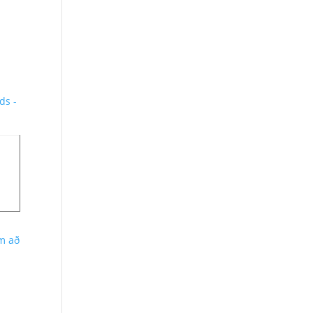
ds -
um að