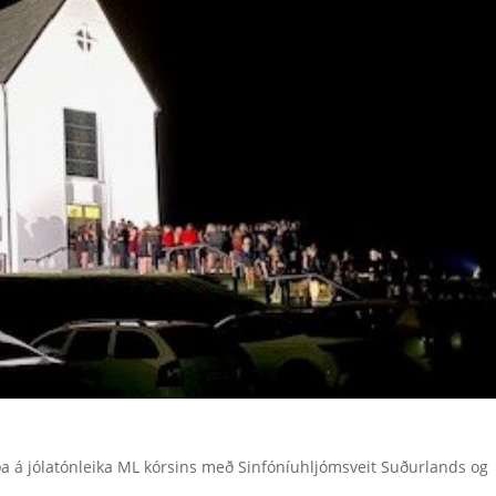
ða á jólatónleika ML kórsins með Sinfóníuhljómsveit Suðurlands og