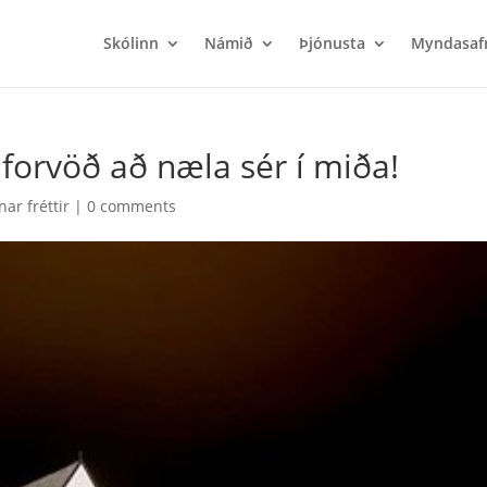
Skólinn
Námið
Þjónusta
Myndasaf
 forvöð að næla sér í miða!
ar fréttir
|
0 comments