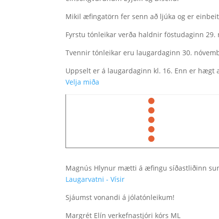
Mikil æfingatörn fer senn að ljúka og er einbei
Fyrstu tónleikar verða haldnir föstudaginn 29.
Tvennir tónleikar eru laugardaginn 30. nóvembe
Uppselt er á laugardaginn kl. 16. Enn er hægt
Velja miða
Magnús Hlynur mætti á æfingu síðastliðinn su
Laugar­vatni - Vísir
Sjáumst vonandi á jólatónleikum!
Margrét Elín verkefnastjóri kórs ML