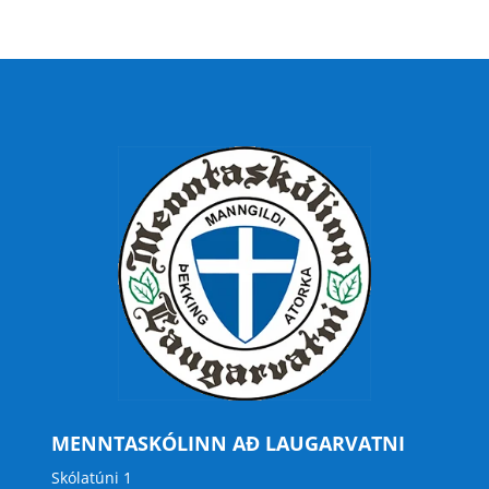
MENNTASKÓLINN AÐ LAUGARVATNI
Skólatúni 1