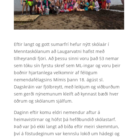
Eftir langt og gott sumarfrí hefur nýtt skólaár í
Menntaskólanum að Laugarvatni hafist með
tilheyrandi fjöri. Að þessu sinni voru það 53 nemar
sem tóku sín fyrstu skref sem ML-ingar og voru þeir
boðnir hjartanlega velkomnir af félögum
nemendafélagsins Mímis þann 18. ágúst sl.
Dagskráin var fjölbreytt, með leikjum og viðburðum
sem gerði nýnemunum kleift að kynnast bæði hver
öðrum og skólanum sjálfum.
Daginn eftir komu eldri nemendur aftur á
heimavistirnar og hófst þá hefðbundið skólastarf.
Það var þó ekki langt að bíða eftir meiri skemmtun,
því á föstudeginum var kennslu lokið um hádegi og