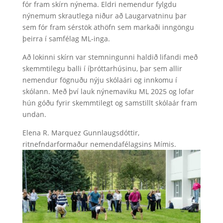
fór fram skírn nýnema. Eldri nemendur fylgdu
nýnemum skrautlega niður að Laugarvatninu þar
sem fór fram sérstök athöfn sem markaði inngöngu
þeirra í samfélag ML-inga.
Að lokinni skírn var stemningunni haldið lifandi með
skemmtilegu balli í íþróttarhúsinu, þar sem allir
nemendur fögnuðu nýju skólaári og innkomu í
skólann. Með því lauk nýnemaviku ML 2025 og lofar
hún góðu fyrir skemmtilegt og samstillt skólaár fram
undan.
Elena R. Marquez Gunnlaugsdóttir,
ritnefndarformaður nemendafélagsins Mímis.