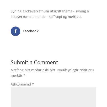
Sýning á lokaverkefnum útskriftanema - sýning á
listaverkum nemenda - kaffisopi og meðlæti.
Facebook
Submit a Comment
Netfang þitt verður ekki birt.
Nauðsynlegir reitir eru
merktir
*
Athugasemd
*