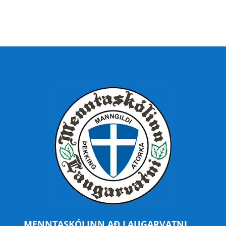
MENNTASKÓLINN AÐ LAUGARVATNI