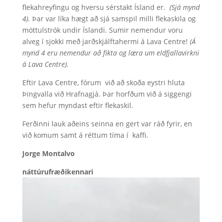
flekahreyfingu og hversu sérstakt Ísland er.
(Sjá mynd
4).
Þar var líka hægt að sjá samspil milli flekaskila og
möttulstrók undir Íslandi. Sumir nemendur voru
alveg í sjokki með jarðskjálftahermi á Lava Centre!
(Á
mynd 4 eru nemendur að fikta og læra um eldfjallavirkni
á Lava Centre).
Eftir Lava Centre, fórum við að skoða eystri hluta
Þingvalla við Hrafnagjá. Þar horfðum við á siggengi
sem hefur myndast eftir flekaskil.
Ferðinni lauk aðeins seinna en gert var ráð fyrir, en
við komum samt á réttum tíma í kaffi.
Jorge Montalvo
náttúrufræðikennari