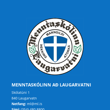
MENNTASKÓLINN AÐ LAUGARVATNI
Skólatúni 1
840 Laugarvatn
Netfang:
ml@ml.is
Sími:
(354) 480 8800