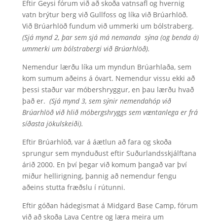
Eftir Geysi fórum við að skoða vatnsafl og hvernig
vatn brýtur berg við Gullfoss og líka við Brúarhlöð.
Við Brúarhlöð fundum við ummerki um bólstraberg.
(Sjá mynd 2, þar sem sjá má nemanda sýna (og benda á)
ummerki um bólstrabergi við Brúarhlöð).
Nemendur lærðu líka um myndun Brúarhlaða, sem
kom sumum aðeins á óvart. Nemendur vissu ekki að
þessi staður var móbershryggur, en þau lærðu hvað
það er.
(Sjá mynd 3, sem sýnir nemendahóp við
Brúarhlöð við hlið móbergshryggs sem væntanlega er frá
síðasta jökulskeiði).
Eftir Brúarhlöð, var á áætlun að fara og skoða
sprungur sem mynduðust eftir Suðurlandsskjálftana
árið 2000. En því þegar við komum þangað var því
miður hellirigning, þannig að nemendur fengu
aðeins stutta fræðslu í rútunni.
Eftir góðan hádegismat á Midgard Base Camp, fórum
við að skoða Lava Centre og læra meira um