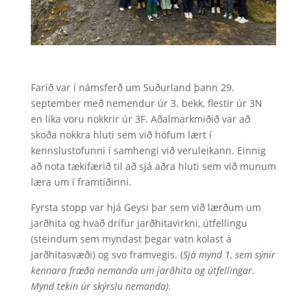
Farið var í námsferð um Suðurland þann 29.
september með nemendur úr 3. bekk, flestir úr 3N
en líka voru nokkrir úr 3F. Aðalmarkmiðið var að
skoða nokkra hluti sem við höfum lært í
kennslustofunni í samhengi við veruleikann. Einnig
að nota tækifærið til að sjá aðra hluti sem við munum
læra um í framtíðinni.
Fyrsta stopp var hjá Geysi þar sem við lærðum um
jarðhita og hvað drífur jarðhitavirkni, útfellingu
(steindum sem myndast þegar vatn kolast á
jarðhitasvæði) og svo framvegis. (
Sjá mynd 1
, sem sýnir
kennara fræða nemanda um jarðhita og útfellingar.
Mynd tekin úr skýrslu nemanda).