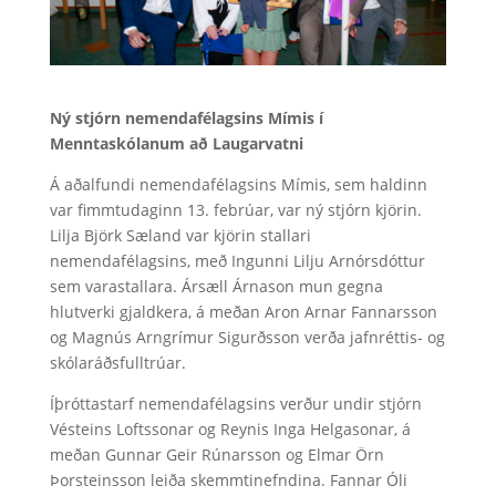
Ný stjórn nemendafélagsins Mímis í
Menntaskólanum að Laugarvatni
Á aðalfundi nemendafélagsins Mímis, sem haldinn
var fimmtudaginn 13. febrúar, var ný stjórn kjörin.
Lilja Björk Sæland var kjörin stallari
nemendafélagsins, með Ingunni Lilju Arnórsdóttur
sem varastallara. Ársæll Árnason mun gegna
hlutverki gjaldkera, á meðan Aron Arnar Fannarsson
og Magnús Arngrímur Sigurðsson verða jafnréttis- og
skólaráðsfulltrúar.
Íþróttastarf nemendafélagsins verður undir stjórn
Vésteins Loftssonar og Reynis Inga Helgasonar, á
meðan Gunnar Geir Rúnarsson og Elmar Örn
Þorsteinsson leiða skemmtinefndina. Fannar Óli