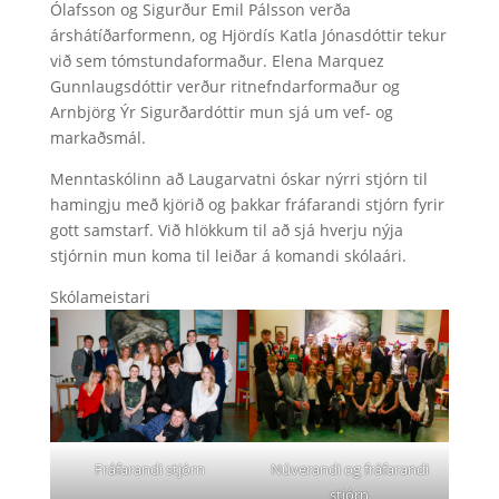
Ólafsson og Sigurður Emil Pálsson verða
árshátíðarformenn, og Hjördís Katla Jónasdóttir tekur
við sem tómstundaformaður. Elena Marquez
Gunnlaugsdóttir verður ritnefndarformaður og
Arnbjörg Ýr Sigurðardóttir mun sjá um vef- og
markaðsmál.
Menntaskólinn að Laugarvatni óskar nýrri stjórn til
hamingju með kjörið og þakkar fráfarandi stjórn fyrir
gott samstarf. Við hlökkum til að sjá hverju nýja
stjórnin mun koma til leiðar á komandi skólaári.
Skólameistari
Fráfarandi stjórn
Núverandi og fráfarandi
stjórn