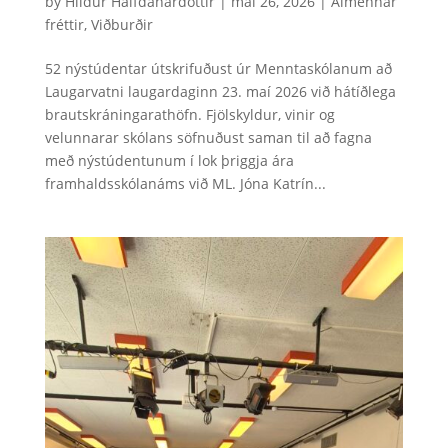
by
Hildur Halfdanardóttir
|
maí 26, 2026
|
Almennar
fréttir
,
Viðburðir
52 nýstúdentar útskrifuðust úr Menntaskólanum að
Laugarvatni laugardaginn 23. maí 2026 við hátíðlega
brautskráningarathöfn. Fjölskyldur, vinir og
velunnarar skólans söfnuðust saman til að fagna
með nýstúdentunum í lok þriggja ára
framhaldsskólanáms við ML. Jóna Katrín...