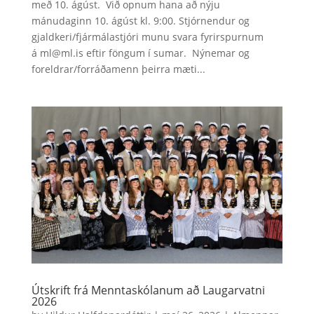
með 10. ágúst. Við opnum hana að nýju
mánudaginn 10. ágúst kl. 9:00. Stjórnendur og
gjaldkeri/fjármálastjóri munu svara fyrirspurnum
á ml@ml.is eftir föngum í sumar. Nýnemar og
foreldrar/forráðamenn þeirra mæti...
Útskrift frá Menntaskólanum að Laugarvatni
2026