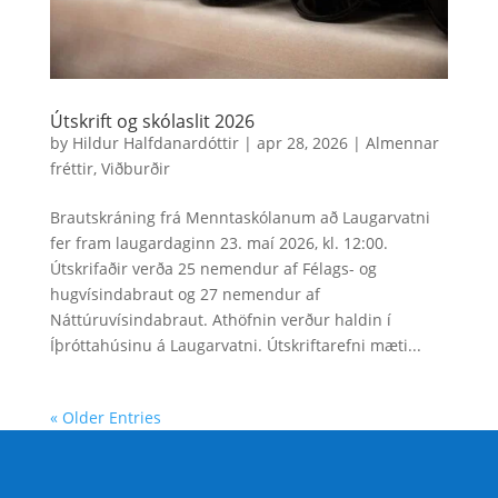
Útskrift og skólaslit 2026
by
Hildur Halfdanardóttir
|
apr 28, 2026
|
Almennar
fréttir
,
Viðburðir
Brautskráning frá Menntaskólanum að Laugarvatni
fer fram laugardaginn 23. maí 2026, kl. 12:00.
Útskrifaðir verða 25 nemendur af Félags- og
hugvísindabraut og 27 nemendur af
Náttúruvísindabraut. Athöfnin verður haldin í
Íþróttahúsinu á Laugarvatni. Útskriftarefni mæti...
« Older Entries