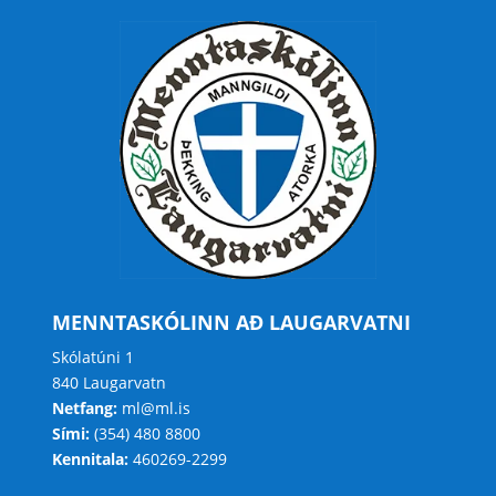
MENNTASKÓLINN AÐ LAUGARVATNI
Skólatúni 1
840 Laugarvatn
Netfang:
ml@ml.is
Sími:
(354) 480 8800
Kennitala:
460269-2299