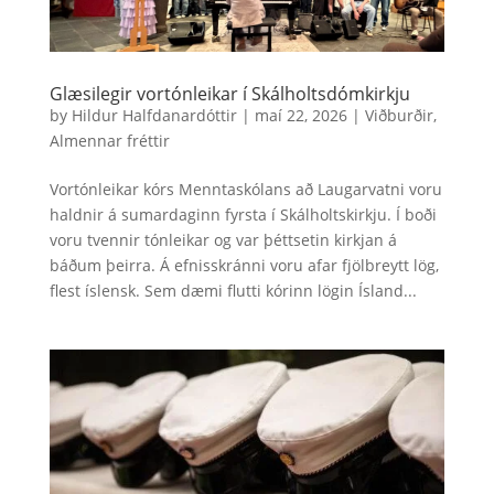
Glæsilegir vortónleikar í Skálholtsdómkirkju
by
Hildur Halfdanardóttir
|
maí 22, 2026
|
Viðburðir
,
Almennar fréttir
Vortónleikar kórs Menntaskólans að Laugarvatni voru
haldnir á sumardaginn fyrsta í Skálholtskirkju. Í boði
voru tvennir tónleikar og var þéttsetin kirkjan á
báðum þeirra. Á efnisskránni voru afar fjölbreytt lög,
flest íslensk. Sem dæmi flutti kórinn lögin Ísland...