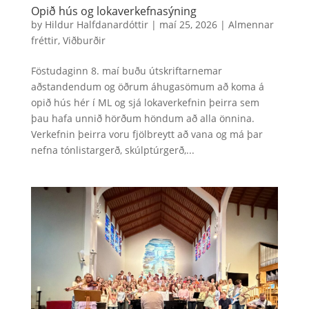
Opið hús og lokaverkefnasýning
by
Hildur Halfdanardóttir
|
maí 25, 2026
|
Almennar
fréttir
,
Viðburðir
Föstudaginn 8. maí buðu útskriftarnemar
aðstandendum og öðrum áhugasömum að koma á
opið hús hér í ML og sjá lokaverkefnin þeirra sem
þau hafa unnið hörðum höndum að alla önnina.
Verkefnin þeirra voru fjölbreytt að vana og má þar
nefna tónlistargerð, skúlptúrgerð,...