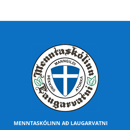
MENNTASKÓLINN AÐ LAUGARVATNI