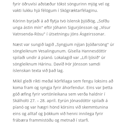
fyrir öðruvísi aðstæður tókst söngurinn mjög vel og
vakti lukku hjá félögum í Skógræktarfélaginu.
Kórinn byrjaði á að flytja tvö íslensk þjóðlög, ,,Sofðu
unga ástin mín" eftir Jóhann Sigurjónsson og ,,Vísur
Vatnsenda-Rósu" í útsetningu Jóns Ásgeirssonar.
Næst var sungið lagið ,,Syngjum nýjan þjóðarsöng" úr
söngleiknum Vesalingunum. Gísella Hannesdóttir
spilaði undir á píanó. Lokalagið var ,,Lifi ljósið" úr
söngleiknum Hárinu. Davíð Þór Jónsson samdi
íslenskan texta við það lag.
Mikil gleði ríkti meðal kórfélaga sem fengu loksins að
koma fram og syngja fyrir áhorfendur. Eins var þetta
góð æfing fyrir vortónleikana sem verða haldnir í
Skálholti 27. – 28. apríl. Eyrún Jónasdóttir spilaði á
píanó og var hægri hönd kórsins við skemmtunina
eins og alltaf og þökkum við henni innilega fyrir
frábæra frammistöðu og metnað í starfi.