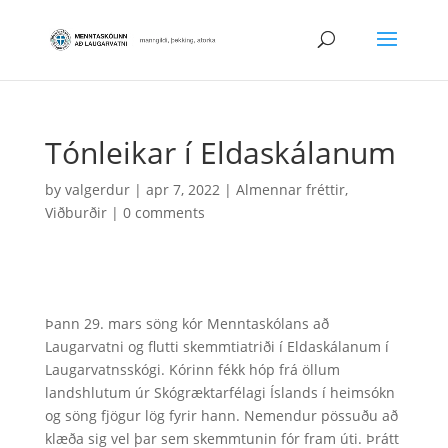
Tónleikar í Eldaskálanum
by
valgerdur
|
apr 7, 2022
|
Almennar fréttir
,
Viðburðir
|
0 comments
Þann 29. mars söng kór Menntaskólans að
Laugarvatni og flutti skemmtiatriði í Eldaskálanum í
Laugarvatnsskógi. Kórinn fékk hóp frá öllum
landshlutum úr Skógræktarfélagi Íslands í heimsókn
og söng fjögur lög fyrir hann. Nemendur pössuðu að
klæða sig vel þar sem skemmtunin fór fram úti. Þrátt