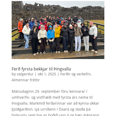
Ferð fyrsta bekkjar til Þingvalla
by
valgerdur
|
okt 1, 2025
|
Ferðir og verkefni
,
Almennar fréttir
Mánudaginn 29. september fóru kennarar í
umhverfis- og vistfræði með fyrsta árs nema til
Þingvalla. Markmið ferðarinnar var að kynna okkar
þjóðgarðinn, sjá urriðann í Öxará og skoða þá
þjónustu sem þar er boðið upp á og þær áskoranir