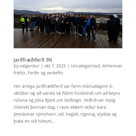
Jarðfræðiferð 3N
by
valgerdur
|
okt 7, 2025
|
Uncategorized
,
Almennar
fréttir
,
Ferðir og verkefni
Hin árlega jarðfræðiferð var farin mánudaginn 6.
október og að vanda sá Pálmi húsbóndi um að keyra
rútuna og Jóna Björk um leiðsögn. Veðrið var mjög
íslenskt þennan dag, í raun ekkert veður bara
ýmiskonar sýnishorn, sól, haglél, rigning, slydda og
þoka en við hittum...