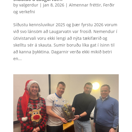
by
valgerdur
|
jan 8, 2026
|
Almennar fréttir
,
Ferðir
og verkefni
Síðustu kennsluvikur 2025 og þær fyrstu 2026 vorum
við svo lánsöm að Laugarvatn var frosið. Nemendur í
útivistarvali voru ekki lengi að nýta tækifærið og
skelltu sér á skauta. Sumir boruðu líka gat í ísinn til
að kanna þykktina. Dagarnir verða ekki mikið betri
en...