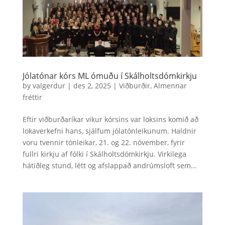
Jólatónar kórs ML ómuðu í Skálholtsdómkirkju
by
valgerdur
|
des 2, 2025
|
Viðburðir
,
Almennar
fréttir
Eftir viðburðaríkar vikur kórsins var loksins komið að
lokaverkefni hans, sjálfum jólatónleikunum. Haldnir
voru tvennir tónleikar, 21. og 22. nóvember, fyrir
fullri kirkju af fólki í Skálholtsdómkirkju. Virkilega
hátíðleg stund, létt og afslappað andrúmsloft sem...