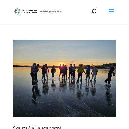
Skautað á Laugarvatni