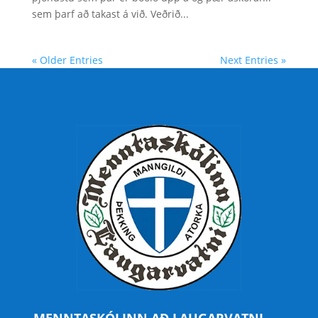
sem þarf að takast á við. Veðrið...
« Older Entries
Next Entries »
MENNTASKÓLINN AÐ LAUGARVATNI