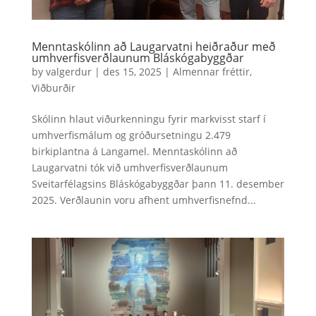
Menntaskólinn að Laugarvatni heiðraður með
umhverfisverðlaunum Bláskógabyggðar
by
valgerdur
|
des 15, 2025
|
Almennar fréttir
,
Viðburðir
Skólinn hlaut viðurkenningu fyrir markvisst starf í
umhverfismálum og gróðursetningu 2.479
birkiplantna á Langamel. Menntaskólinn að
Laugarvatni tók við umhverfisverðlaunum
Sveitarfélagsins Bláskógabyggðar þann 11. desember
2025. Verðlaunin voru afhent umhverfisnefnd...